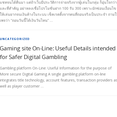
แชทจนได้คืนมา แต่ถ้าเว็บมีประวัติการจ่ายจริงจากผู้เล่นในกลุ่ม ก็อุ่นใจกว่า
และที่สำคัญ อย่าหลงเชื่อโปรโมชั่นฝาก 100 รับ 300 เพราะมักซ่อนเงื่อนไข
ให้เล่นยากจนเงินค้างในระบบ เช็คเรตติ้งจากคนที่ถอนจริงเป็นประจำ ถาม
เพจว่า “ถอนวันนี้ได้เงินวันไหน” …
UNCATEGORIZED
Gaming site On-Line: Useful Details intended
for Safer Digital Gambling
Gambling platform On-Line: Useful Information for the purpose of
More secure Digital Gaming A single gambling platform on-line
integrates title technology, account features, transaction providers a
well as player customer …