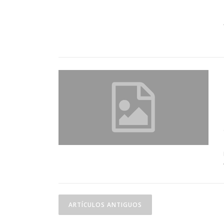
N
ARTÍCULOS ANTIGUOS
a