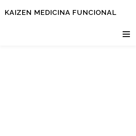
KAIZEN MEDICINA FUNCIONAL
Menú
RESERVÁ TU TURNO
MEDICINA FUNCIONAL
NOVEDADES
CONTACTO