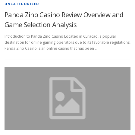
UNCATEGORIZED
Panda Zino Casino Review Overview and
Game Selection Analysis
Introduction to Panda Zino Casino Located in Curacao, a popular
destination for online gaming operators due to its favorable regulations,
Panda Zino Casino is an online casino that has been …