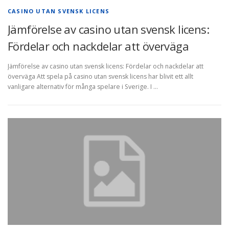
CASINO UTAN SVENSK LICENS
Jämförelse av casino utan svensk licens:
Fördelar och nackdelar att överväga
Jämförelse av casino utan svensk licens: Fördelar och nackdelar att
överväga Att spela på casino utan svensk licens har blivit ett allt
vanligare alternativ för många spelare i Sverige. I …