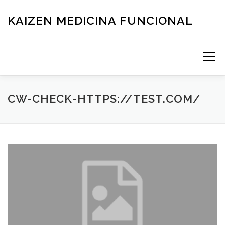
Saltar
al
KAIZEN MEDICINA FUNCIONAL
contenido
Menú
RESERVÁ TU TURNO
MEDICINA FUNCIONAL
CW-CHECK-HTTPS://TEST.COM/
NOVEDADES
CONTACTO