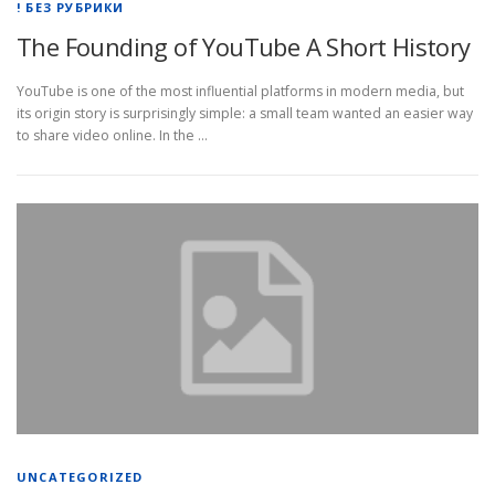
! БЕЗ РУБРИКИ
The Founding of YouTube A Short History
YouTube is one of the most influential platforms in modern media, but
its origin story is surprisingly simple: a small team wanted an easier way
to share video online. In the …
UNCATEGORIZED