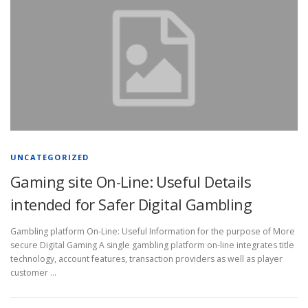
UNCATEGORIZED
Gaming site On-Line: Useful Details
intended for Safer Digital Gambling
Gambling platform On-Line: Useful Information for the purpose of More
secure Digital Gaming A single gambling platform on-line integrates title
technology, account features, transaction providers as well as player
customer …
N