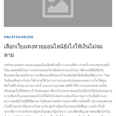
UNCATEGORIZED
เลือกเว็บแทงหวยออนไลน์ยังไงให้เงินไม่จม
หาย
online pokies แทงหวยออนไลน์อันดับหนึ่ง ระบบเสถียร จ่ายจริง ครบทุกหวยทั่ว
ไทย เคยสงสัยไหมว่าแทงหวยออนไลน์มันสะดวกแค่ไหน? เพียงแค่มีมือถือกับ
อินเทอร์เน็ต คุณก็สามารถเลือกเลขที่ชอบแล้วส่งเดิมพันได้ทันทีทุกที่ทุกเวลา โดย
ไม่ต้องเดินทางไปหาโต๊ะหวยให้วุ่นวาย ระบบจะสรุปยอดและผลรางวัลให้คุณ
อัตโนมัติ พร้อม ความรวดเร็วและความง่ายดายที่ทำให้การแทงหวยกลายเป็น
เรื่องสนุกในชีวิตประจำวันของคุณ เลือกเว็บแทงหวยออนไลน์ยังไงให้เงินไม่จมหาย
การเลือกเว็บแทงหวยออนไลน์ให้เงินไม่จมหาย ต้องเริ่มจากดูว่าเว็บนั้นมีระบบ
ฝาก-ถอนอัตโนมัติที่ชัดเจน ไม่ต้องผ่านพนักงานกลางที่อาจบิดพลิ้ว อย่างผมเคยเจอ
เว็บที่โอนแล้วเงียบหายไปสามวัน สุดท้ายต้องไล่แชทจนได้คืนมา แต่ถ้าเว็บมี
ประวัติการจ่ายจริงจากผู้เล่นในกลุ่ม ก็อุ่นใจกว่า และที่สำคัญ อย่าหลงเชื่อโปรโม