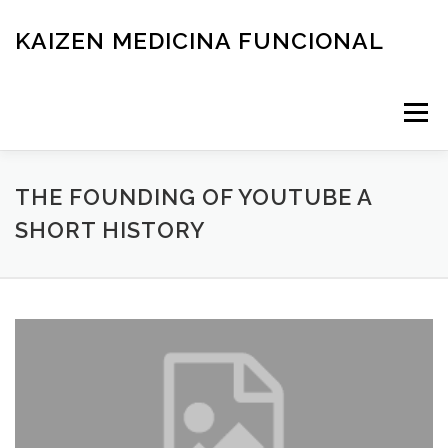
Saltar
al
KAIZEN MEDICINA FUNCIONAL
contenido
Menú
RESERVÁ TU TURNO
MEDICINA FUNCIONAL
THE FOUNDING OF YOUTUBE A
SHORT HISTORY
NOVEDADES
CONTACTO