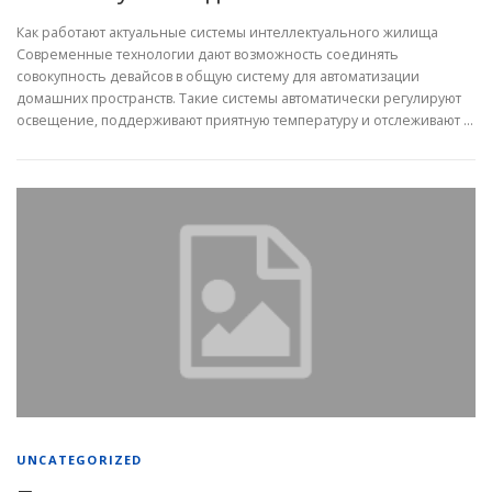
Как работают актуальные системы интеллектуального жилища
Современные технологии дают возможность соединять
совокупность девайсов в общую систему для автоматизации
домашних пространств. Такие системы автоматически регулируют
освещение, поддерживают приятную температуру и отслеживают …
UNCATEGORIZED