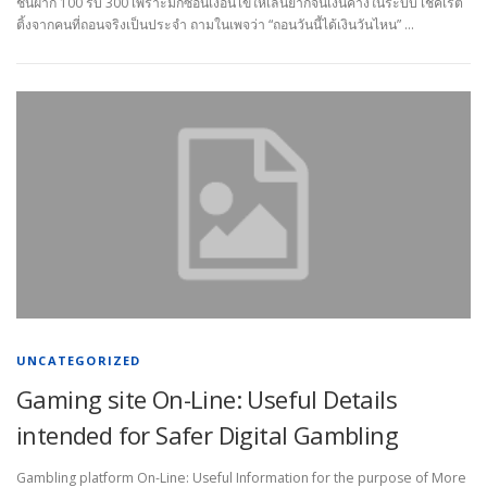
ชั่นฝาก 100 รับ 300 เพราะมักซ่อนเงื่อนไขให้เล่นยากจนเงินค้างในระบบ เช็คเรต
ติ้งจากคนที่ถอนจริงเป็นประจำ ถามในเพจว่า “ถอนวันนี้ได้เงินวันไหน” …
UNCATEGORIZED
Gaming site On-Line: Useful Details
intended for Safer Digital Gambling
Gambling platform On-Line: Useful Information for the purpose of More