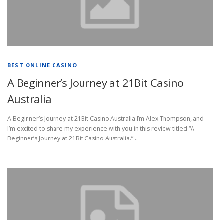
BEST ONLINE CASINO
A Beginner’s Journey at 21Bit Casino
Australia
A Beginner’s Journey at 21Bit Casino Australia I’m Alex Thompson, and
I’m excited to share my experience with you in this review titled “A
Beginner’s Journey at 21Bit Casino Australia.” …