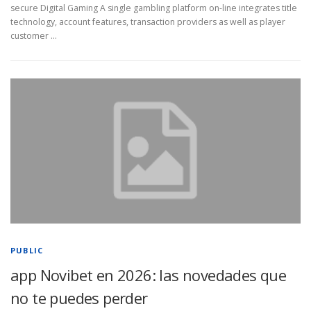
secure Digital Gaming A single gambling platform on-line integrates title
technology, account features, transaction providers as well as player
customer …
PUBLIC
app Novibet en 2026: las novedades que
no te puedes perder