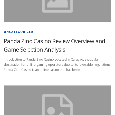
UNCATEGORIZED
Panda Zino Casino Review Overview and
Game Selection Analysis
Introduction to Panda Zino Casino Located in Curacao, a popular
destination for online gaming operators due to its favorable regulations,
Panda Zino Casino is an online casino that has been …