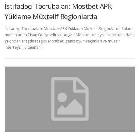
İstifadəçi Təcrübələri: Mostbet APK
Yükləmə Müxtəlif Regionlarda
İstifadəçi Təcrübələri: Mostbet APK Yükləmə Müxtəlif Regionlarda Salam,
mənim adım Elşən Quliyevdir və bu gün Mostbet onlayn kazinosunu daha
yaxından araşdıracağıq. Mostbet, geniş oyun seçimləri və müasir
interfeysi ilə tanınan …