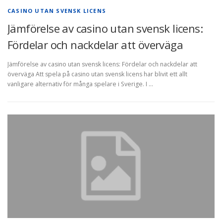
CASINO UTAN SVENSK LICENS
Jämförelse av casino utan svensk licens:
Fördelar och nackdelar att överväga
Jämförelse av casino utan svensk licens: Fördelar och nackdelar att
överväga Att spela på casino utan svensk licens har blivit ett allt
vanligare alternativ för många spelare i Sverige. I …