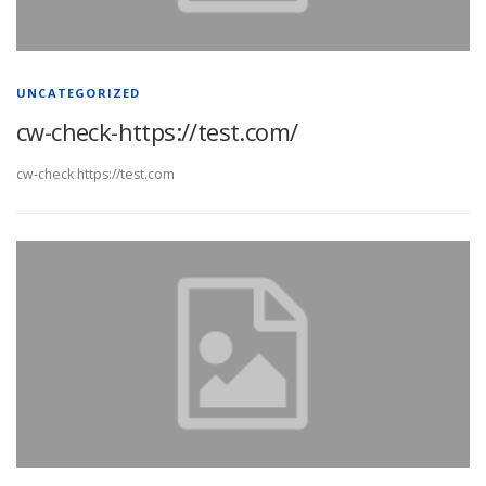
UNCATEGORIZED
cw-check-https://test.com/
cw-check https://test.com