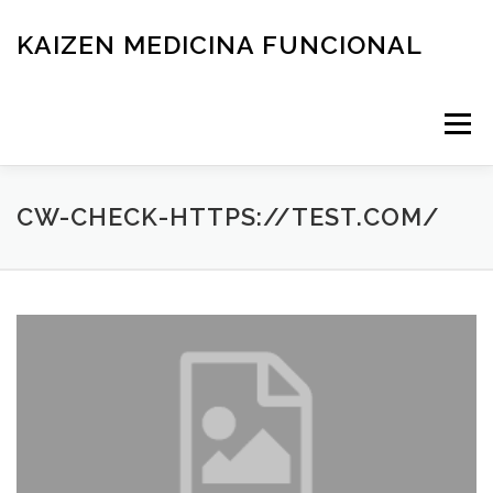
Saltar
al
KAIZEN MEDICINA FUNCIONAL
contenido
Menú
RESERVÁ TU TURNO
MEDICINA FUNCIONAL
CW-CHECK-HTTPS://TEST.COM/
NOVEDADES
CONTACTO