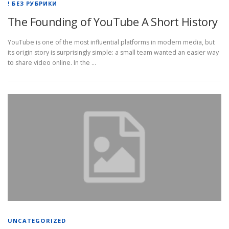
! БЕЗ РУБРИКИ
The Founding of YouTube A Short History
YouTube is one of the most influential platforms in modern media, but
its origin story is surprisingly simple: a small team wanted an easier way
to share video online. In the …
UNCATEGORIZED