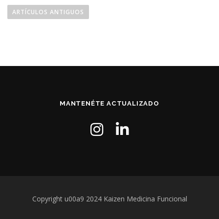
a
ARTÍCULOS ANTIGUOS
v
e
g
a
c
i
ó
MANTENÉTE ACTUALIZADO
n
d
e
e
n
t
r
a
d