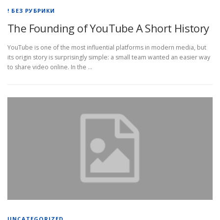
! БЕЗ РУБРИКИ
The Founding of YouTube A Short History
YouTube is one of the most influential platforms in modern media, but
its origin story is surprisingly simple: a small team wanted an easier way
to share video online. In the …
UNCATEGORIZED