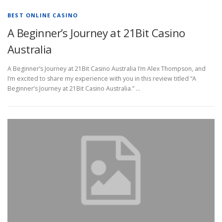
BEST ONLINE CASINO
A Beginner’s Journey at 21Bit Casino
Australia
A Beginner’s Journey at 21Bit Casino Australia I’m Alex Thompson, and
I’m excited to share my experience with you in this review titled “A
Beginner’s Journey at 21Bit Casino Australia.” …