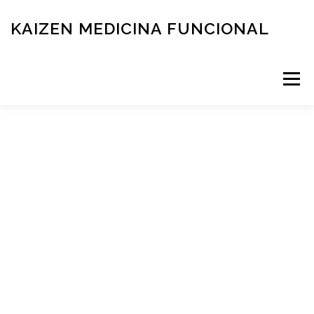
KAIZEN MEDICINA FUNCIONAL
Menú
RESERVÁ TU TURNO
MEDICINA FUNCIONAL
NOVEDADES
CONTACTO