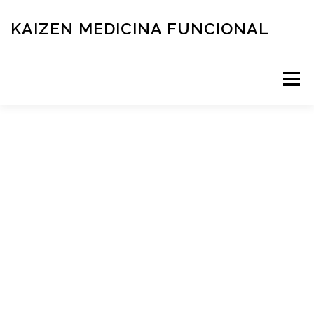
KAIZEN MEDICINA FUNCIONAL
Menú
RESERVÁ TU TURNO
MEDICINA FUNCIONAL
NOVEDADES
CONTACTO