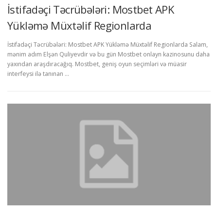
İstifadəçi Təcrübələri: Mostbet APK
Yükləmə Müxtəlif Regionlarda
İstifadəçi Təcrübələri: Mostbet APK Yükləmə Müxtəlif Regionlarda Salam,
mənim adım Elşən Quliyevdir və bu gün Mostbet onlayn kazinosunu daha
yaxından araşdıracağıq. Mostbet, geniş oyun seçimləri və müasir
interfeysi ilə tanınan …