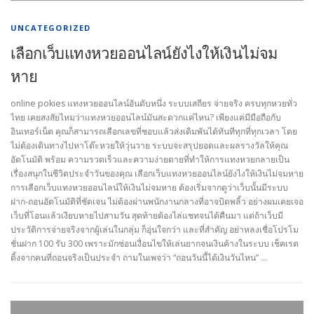
UNCATEGORIZED
เลือกเว็บแทงหวยออนไลน์ยังไงให้เงินไม่จม
หาย
online pokies แทงหวยออนไลน์อันดับหนึ่ง ระบบเสถียร จ่ายจริง ครบทุกหวยทั่ว
ไทย เคยสงสัยไหมว่าแทงหวยออนไลน์มันสะดวกแค่ไหน? เพียงแค่มีมือถือกับ
อินเทอร์เน็ต คุณก็สามารถเลือกเลขที่ชอบแล้วส่งเดิมพันได้ทันทีทุกที่ทุกเวลา โดย
ไม่ต้องเดินทางไปหาโต๊ะหวยให้วุ่นวาย ระบบจะสรุปยอดและผลรางวัลให้คุณ
อัตโนมัติ พร้อม ความรวดเร็วและความง่ายดายที่ทำให้การแทงหวยกลายเป็น
เรื่องสนุกในชีวิตประจำวันของคุณ เลือกเว็บแทงหวยออนไลน์ยังไงให้เงินไม่จมหาย
การเลือกเว็บแทงหวยออนไลน์ให้เงินไม่จมหาย ต้องเริ่มจากดูว่าเว็บนั้นมีระบบ
ฝาก-ถอนอัตโนมัติที่ชัดเจน ไม่ต้องผ่านพนักงานกลางที่อาจบิดพลิ้ว อย่างผมเคยเจอ
เว็บที่โอนแล้วเงียบหายไปสามวัน สุดท้ายต้องไล่แชทจนได้คืนมา แต่ถ้าเว็บมี
ประวัติการจ่ายจริงจากผู้เล่นในกลุ่ม ก็อุ่นใจกว่า และที่สำคัญ อย่าหลงเชื่อโปรโม
ชั่นฝาก 100 รับ 300 เพราะมักซ่อนเงื่อนไขให้เล่นยากจนเงินค้างในระบบ เช็คเรต
ติ้งจากคนที่ถอนจริงเป็นประจำ ถามในเพจว่า “ถอนวันนี้ได้เงินวันไหน” …