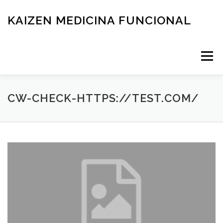
Saltar
al
KAIZEN MEDICINA FUNCIONAL
contenido
Menú
RESERVÁ TU TURNO
MEDICINA FUNCIONAL
CW-CHECK-HTTPS://TEST.COM/
NOVEDADES
CONTACTO