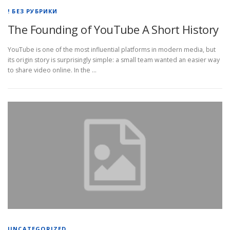
! БЕЗ РУБРИКИ
The Founding of YouTube A Short History
YouTube is one of the most influential platforms in modern media, but
its origin story is surprisingly simple: a small team wanted an easier way
to share video online. In the …
UNCATEGORIZED