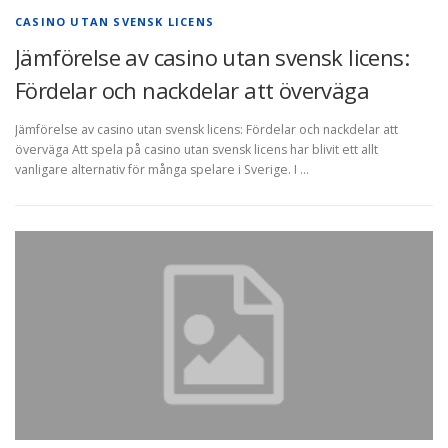
CASINO UTAN SVENSK LICENS
Jämförelse av casino utan svensk licens:
Fördelar och nackdelar att överväga
Jämförelse av casino utan svensk licens: Fördelar och nackdelar att
överväga Att spela på casino utan svensk licens har blivit ett allt
vanligare alternativ för många spelare i Sverige. I …