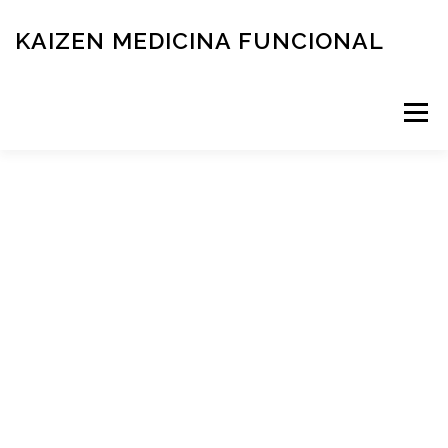
KAIZEN MEDICINA FUNCIONAL
Menú
RESERVÁ TU TURNO
MEDICINA FUNCIONAL
NOVEDADES
CONTACTO