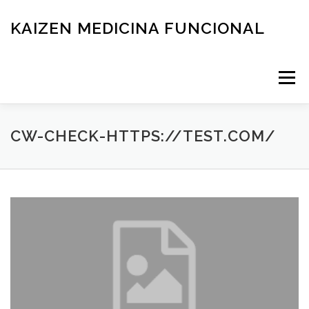
Saltar
al
KAIZEN MEDICINA FUNCIONAL
contenido
Menú
RESERVÁ TU TURNO
MEDICINA FUNCIONAL
CW-CHECK-HTTPS://TEST.COM/
NOVEDADES
CONTACTO