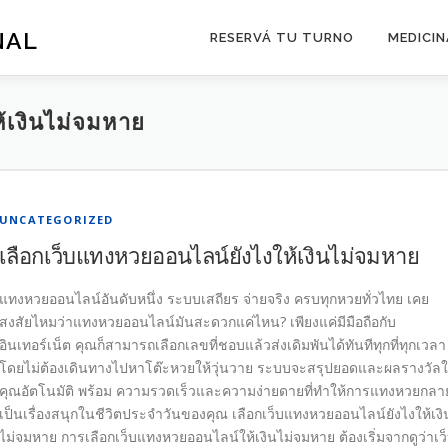
NAL
RESERVÁ TU TURNO
MEDICIN
้เงินไม่จมหาย
UNCATEGORIZED
เลือกเว็บแทงหวยออนไลน์ยังไงให้เงินไม่จมหาย
แทงหวยออนไลน์อันดับหนึ่ง ระบบเสถียร จ่ายจริง ครบทุกหวยทั่วไทย เคย
สงสัยไหมว่าแทงหวยออนไลน์มันสะดวกแค่ไหน? เพียงแค่มีมือถือกับ
อินเทอร์เน็ต คุณก็สามารถเลือกเลขที่ชอบแล้วส่งเดิมพันได้ทันทีทุกที่ทุกเวลา
โดยไม่ต้องเดินทางไปหาโต๊ะหวยให้วุ่นวาย ระบบจะสรุปยอดและผลรางวัลใ
คุณอัตโนมัติ พร้อม ความรวดเร็วและความง่ายดายที่ทำให้การแทงหวยกลา
เป็นเรื่องสนุกในชีวิตประจำวันของคุณ เลือกเว็บแทงหวยออนไลน์ยังไงให้เงิ
ไม่จมหาย การเลือกเว็บแทงหวยออนไลน์ให้เงินไม่จมหาย ต้องเริ่มจากดูว่าเว