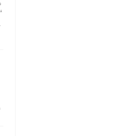
ว
ืน
น
s