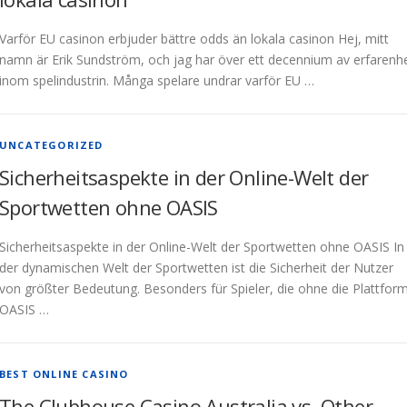
Varför EU casinon erbjuder bättre odds än lokala casinon Hej, mitt
namn är Erik Sundström, och jag har över ett decennium av erfarenh
inom spelindustrin. Många spelare undrar varför EU …
UNCATEGORIZED
Sicherheitsaspekte in der Online-Welt der
Sportwetten ohne OASIS
Sicherheitsaspekte in der Online-Welt der Sportwetten ohne OASIS In
der dynamischen Welt der Sportwetten ist die Sicherheit der Nutzer
von größter Bedeutung. Besonders für Spieler, die ohne die Plattfor
OASIS …
BEST ONLINE CASINO
The Clubhouse Casino Australia vs. Other