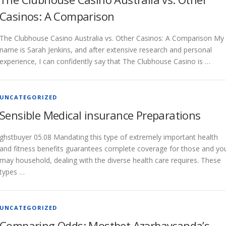
Casinos: A Comparison
The Clubhouse Casino Australia vs. Other Casinos: A Comparison My
name is Sarah Jenkins, and after extensive research and personal
experience, I can confidently say that The Clubhouse Casino is …
UNCATEGORIZED
Sensible Medical insurance Preparations
ghstbuyer 05.08 Mandating this type of extremely important health
and fitness benefits guarantees complete coverage for those and yo
may household, dealing with the diverse health care requires. These
types …
UNCATEGORIZED
Comparing Odds: Mostbet Azərbaycanda’s