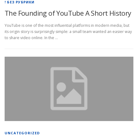
! БЕЗ РУБРИКИ
The Founding of YouTube A Short History
YouTube is one of the most influential platforms in modern media, but
its origin story is surprisingly simple: a small team wanted an easier way
to share video online. In the …
UNCATEGORIZED