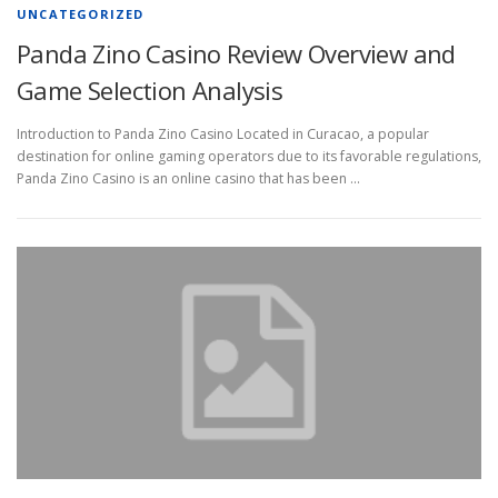
UNCATEGORIZED
Panda Zino Casino Review Overview and
Game Selection Analysis
Introduction to Panda Zino Casino Located in Curacao, a popular
destination for online gaming operators due to its favorable regulations,
Panda Zino Casino is an online casino that has been …