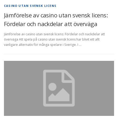
CASINO UTAN SVENSK LICENS
Jämförelse av casino utan svensk licens:
Fördelar och nackdelar att överväga
Jämförelse av casino utan svensk licens: Fördelar och nackdelar att
överväga Att spela på casino utan svensk licens har blivit ett allt
vanligare alternativ för många spelare i Sverige. I …