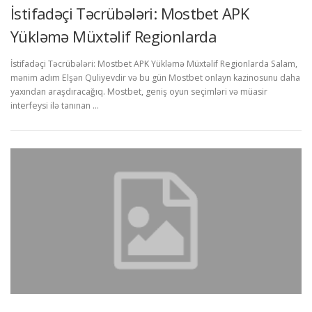
İstifadəçi Təcrübələri: Mostbet APK
Yükləmə Müxtəlif Regionlarda
İstifadəçi Təcrübələri: Mostbet APK Yükləmə Müxtəlif Regionlarda Salam,
mənim adım Elşən Quliyevdir və bu gün Mostbet onlayn kazinosunu daha
yaxından araşdıracağıq. Mostbet, geniş oyun seçimləri və müasir
interfeysi ilə tanınan …