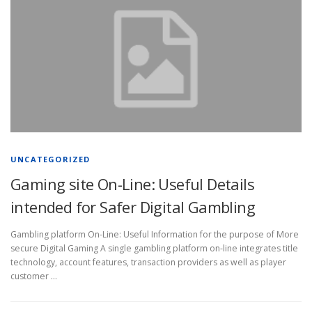
UNCATEGORIZED
Gaming site On-Line: Useful Details
intended for Safer Digital Gambling
Gambling platform On-Line: Useful Information for the purpose of More
secure Digital Gaming A single gambling platform on-line integrates title
technology, account features, transaction providers as well as player
customer …
N