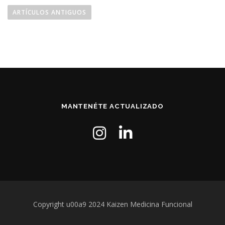
a
ARTÍCULOS ANTIGUOS
v
e
g
a
c
i
ó
MANTENÉTE ACTUALIZADO
n
d
e
e
n
t
r
a
d