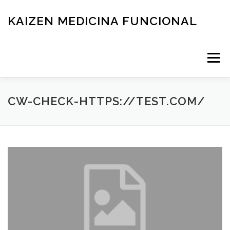
Saltar
al
KAIZEN MEDICINA FUNCIONAL
contenido
Menú
RESERVÁ TU TURNO
MEDICINA FUNCIONAL
CW-CHECK-HTTPS://TEST.COM/
NOVEDADES
CONTACTO