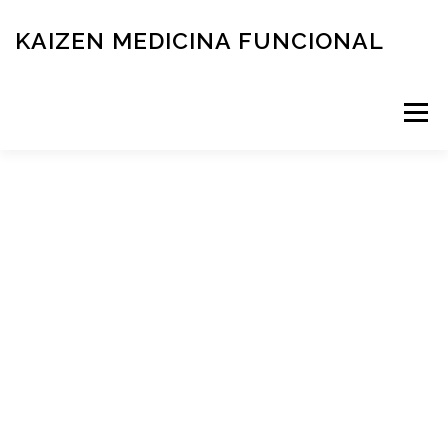
KAIZEN MEDICINA FUNCIONAL
Menú
RESERVÁ TU TURNO
MEDICINA FUNCIONAL
NOVEDADES
CONTACTO