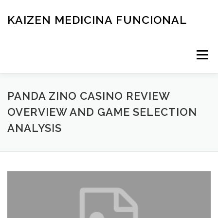
Saltar
al
KAIZEN MEDICINA FUNCIONAL
contenido
Menú
RESERVÁ TU TURNO
MEDICINA FUNCIONAL
PANDA ZINO CASINO REVIEW
OVERVIEW AND GAME SELECTION
ANALYSIS
NOVEDADES
CONTACTO