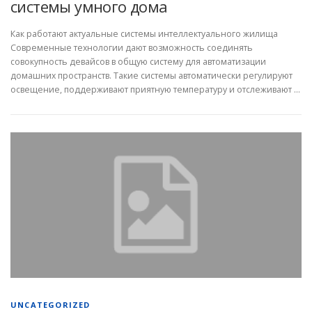
системы умного дома
Как работают актуальные системы интеллектуального жилища
Современные технологии дают возможность соединять
совокупность девайсов в общую систему для автоматизации
домашних пространств. Такие системы автоматически регулируют
освещение, поддерживают приятную температуру и отслеживают …
UNCATEGORIZED