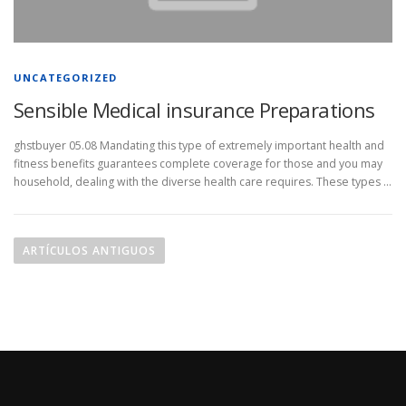
UNCATEGORIZED
Sensible Medical insurance Preparations
ghstbuyer 05.08 Mandating this type of extremely important health and
fitness benefits guarantees complete coverage for those and you may
household, dealing with the diverse health care requires. These types …
N
a
ARTÍCULOS ANTIGUOS
v
e
g
a
c
i