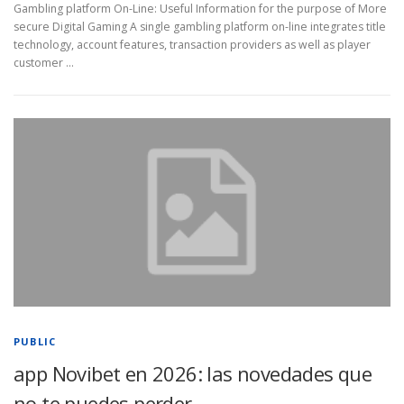
Gambling platform On-Line: Useful Information for the purpose of More
secure Digital Gaming A single gambling platform on-line integrates title
technology, account features, transaction providers as well as player
customer …
PUBLIC
app Novibet en 2026: las novedades que
no te puedes perder