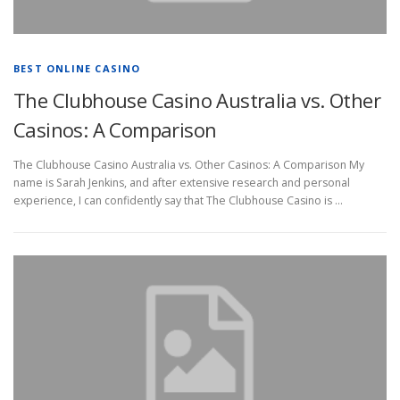
BEST ONLINE CASINO
The Clubhouse Casino Australia vs. Other
Casinos: A Comparison
The Clubhouse Casino Australia vs. Other Casinos: A Comparison My
name is Sarah Jenkins, and after extensive research and personal
experience, I can confidently say that The Clubhouse Casino is …