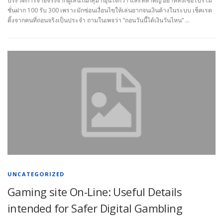
ประวัติการจ่ายจริงจากผู้เล่นในกลุ่ม ก็อุ่นใจกว่า และที่สำคัญ อย่าหลงเชื่อโปรโม
ชั่นฝาก 100 รับ 300 เพราะมักซ่อนเงื่อนไขให้เล่นยากจนเงินค้างในระบบ เช็คเรต
ติ้งจากคนที่ถอนจริงเป็นประจำ ถามในเพจว่า “ถอนวันนี้ได้เงินวันไหน” …
UNCATEGORIZED
Gaming site On-Line: Useful Details
intended for Safer Digital Gambling