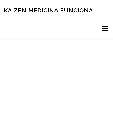
KAIZEN MEDICINA FUNCIONAL
Menú
RESERVÁ TU TURNO
MEDICINA FUNCIONAL
NOVEDADES
CONTACTO