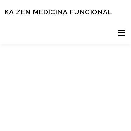
KAIZEN MEDICINA FUNCIONAL
Menú
RESERVÁ TU TURNO
MEDICINA FUNCIONAL
NOVEDADES
CONTACTO