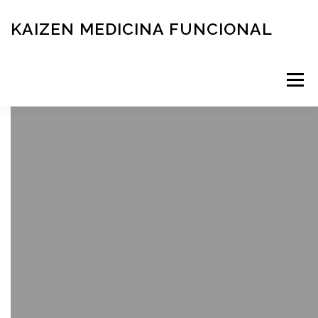
Enzyklopädie des Bodybuildings:
KAIZEN MEDICINA FUNCIONAL
Stimulanzien -
https://en.wikipedia.org/wiki/Stimulans
Krafttraining -
https://en.wikipedia.org/wiki/Strength_training
ROM und Hypertrophie -
https://www.youtube.com/watch?v=l8c9BP
Menú
Bestes Unternehmen, das Steroide verkauft -
trenbolon preis
RESERVÁ TU TURNO
MEDICINA FUNCIONAL
NOVEDADES
CONTACTO