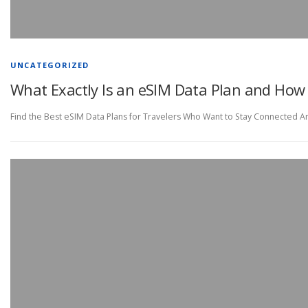
UNCATEGORIZED
What Exactly Is an eSIM Data Plan and How
Find the Best eSIM Data Plans for Travelers Who Want to Stay Connected An e