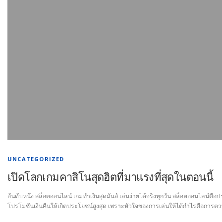
UNCATEGORIZED
เปิดโลกเกมคาสิโนสุดฮิตที่มาแรงที่สุดในตอนนี้
อันดับหนึ่ง สล็อตออนไลน์ เกมทำเงินสุดมันส์ เล่นง่ายได้จริงทุกวัน สล็อตออนไลน์
โปรโมชันเงินคืนให้เกิดประโยชน์สูงสุด เพราะหัวใจของการเล่นให้ได้กำไรคือการควบ