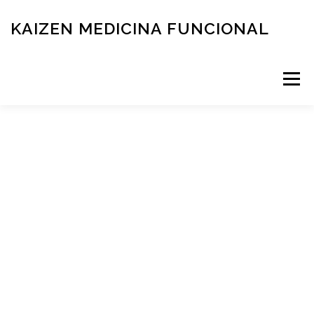
KAIZEN MEDICINA FUNCIONAL
Menú
RESERVÁ TU TURNO
MEDICINA FUNCIONAL
NOVEDADES
CONTACTO