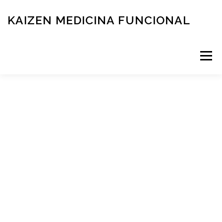
KAIZEN MEDICINA FUNCIONAL
Menú
RESERVÁ TU TURNO
MEDICINA FUNCIONAL
NOVEDADES
CONTACTO