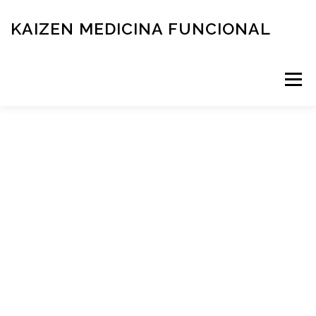
KAIZEN MEDICINA FUNCIONAL
Menú
RESERVÁ TU TURNO
MEDICINA FUNCIONAL
NOVEDADES
CONTACTO