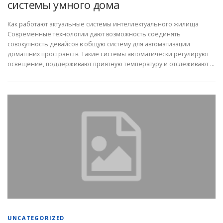
системы умного дома
Как работают актуальные системы интеллектуального жилища
Современные технологии дают возможность соединять
совокупность девайсов в общую систему для автоматизации
домашних пространств. Такие системы автоматически регулируют
освещение, поддерживают приятную температуру и отслеживают …
UNCATEGORIZED