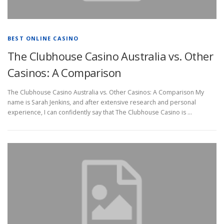
BEST ONLINE CASINO
The Clubhouse Casino Australia vs. Other
Casinos: A Comparison
The Clubhouse Casino Australia vs. Other Casinos: A Comparison My
name is Sarah Jenkins, and after extensive research and personal
experience, I can confidently say that The Clubhouse Casino is …