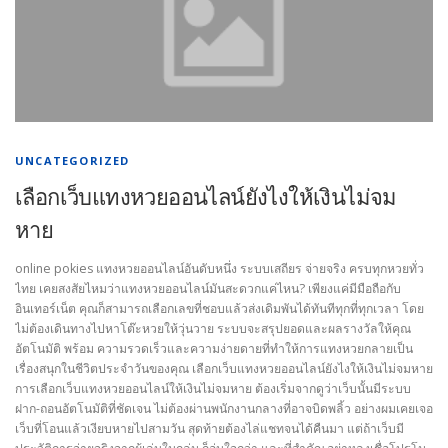
UNCATEGORIZED
เลือกเว็บแทงหวยออนไลน์ยังไงให้เงินไม่จม
หาย
online pokies แทงหวยออนไลน์อันดับหนึ่ง ระบบเสถียร จ่ายจริง ครบทุกหวยทั่ว
ไทย เคยสงสัยไหมว่าแทงหวยออนไลน์มันสะดวกแค่ไหน? เพียงแค่มีมือถือกับ
อินเทอร์เน็ต คุณก็สามารถเลือกเลขที่ชอบแล้วส่งเดิมพันได้ทันทีทุกที่ทุกเวลา โดย
ไม่ต้องเดินทางไปหาโต๊ะหวยให้วุ่นวาย ระบบจะสรุปยอดและผลรางวัลให้คุณ
อัตโนมัติ พร้อม ความรวดเร็วและความง่ายดายที่ทำให้การแทงหวยกลายเป็น
เรื่องสนุกในชีวิตประจำวันของคุณ เลือกเว็บแทงหวยออนไลน์ยังไงให้เงินไม่จมหาย
การเลือกเว็บแทงหวยออนไลน์ให้เงินไม่จมหาย ต้องเริ่มจากดูว่าเว็บนั้นมีระบบ
ฝาก-ถอนอัตโนมัติที่ชัดเจน ไม่ต้องผ่านพนักงานกลางที่อาจบิดพลิ้ว อย่างผมเคยเจอ
เว็บที่โอนแล้วเงียบหายไปสามวัน สุดท้ายต้องไล่แชทจนได้คืนมา แต่ถ้าเว็บมี