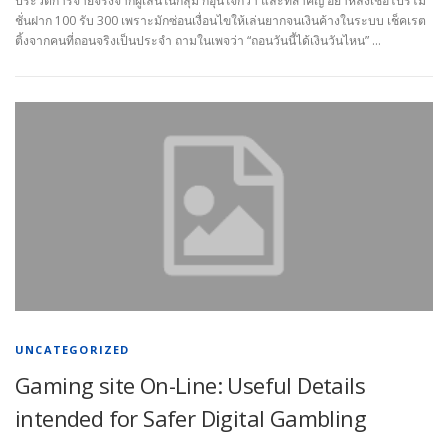
ประวัติการจ่ายจริงจากผู้เล่นในกลุ่ม ก็อุ่นใจกว่า และที่สำคัญ อย่าหลงเชื่อโปรโม
ชั่นฝาก 100 รับ 300 เพราะมักซ่อนเงื่อนไขให้เล่นยากจนเงินค้างในระบบ เช็คเรต
ติ้งจากคนที่ถอนจริงเป็นประจำ ถามในเพจว่า “ถอนวันนี้ได้เงินวันไหน” …
UNCATEGORIZED
Gaming site On-Line: Useful Details
intended for Safer Digital Gambling