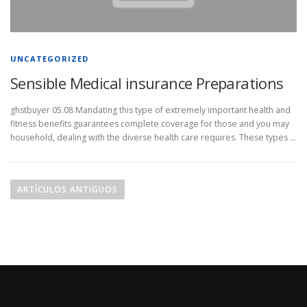
UNCATEGORIZED
Sensible Medical insurance Preparations
ghstbuyer 05.08 Mandating this type of extremely important health and
fitness benefits guarantees complete coverage for those and you may
household, dealing with the diverse health care requires. These types …
N
a
ARTÍCULOS ANTIGUOS
v
e
g
a
c
i