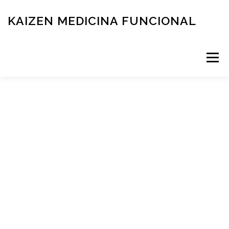
KAIZEN MEDICINA FUNCIONAL
Menú
RESERVÁ TU TURNO
MEDICINA FUNCIONAL
NOVEDADES
CONTACTO